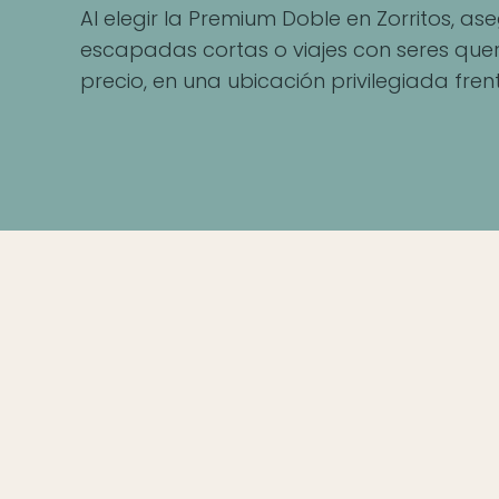
Al elegir la Premium Doble en Zorritos, 
escapadas cortas o viajes con seres quer
precio, en una ubicación privilegiada fren