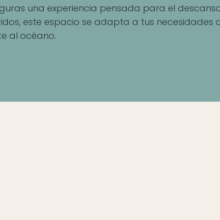
aseguras una experiencia pensada para el descanso
idos, este espacio se adapta a tus necesidades c
te al océano.