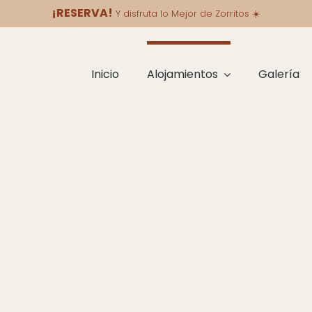
¡RESERVA!
Y disfruta lo Mejor de Zorritos
☀️
Inicio
Alojamientos
Galería